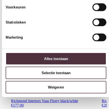
Statistieken
Interessant voor jou
Marketing
Alles toestaan
Selectie toestaan
Weigeren
Richmond Interiors Vaas Florry black/white
Rich
€
177,00
€
26