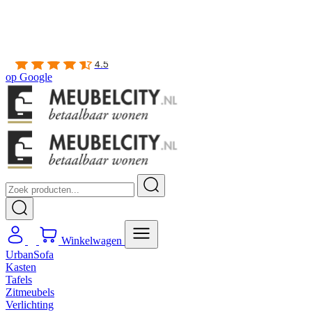
Gratis
thuis bezorgd boven de €100,-
2 jaar CBW
garantie
op meubelen
Ruim
2500m2 showroom
4.5
op
Google
Winkelwagen
UrbanSofa
Kasten
Tafels
Zitmeubels
Verlichting