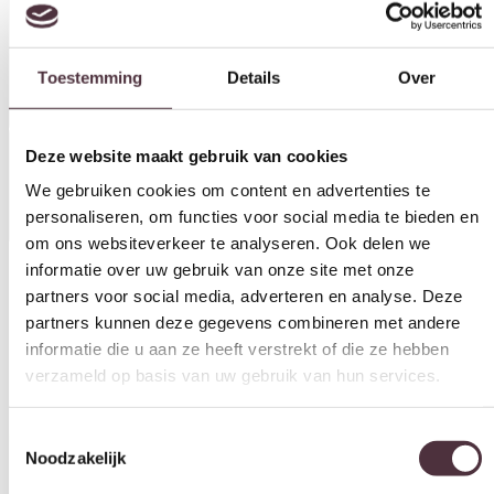
Deze website maakt gebruik van cookies
We gebruiken cookies om content en advertenties te
personaliseren, om functies voor social media te bieden en
Specificaties
om ons websiteverkeer te analyseren. Ook delen we
informatie over uw gebruik van onze site met onze
partners voor social media, adverteren en analyse. Deze
partners kunnen deze gegevens combineren met andere
informatie die u aan ze heeft verstrekt of die ze hebben
Categorie
verzameld op basis van uw gebruik van hun services.
Onderhoud en beschermingsmiddel
Toestemmingsselectie
Gratis
thuis bezorgd boven de €100,-
Noodzakelijk
2 jaar CBW
garantie
op meubelen
Ruim
2500m2 showroom
Voorkeuren