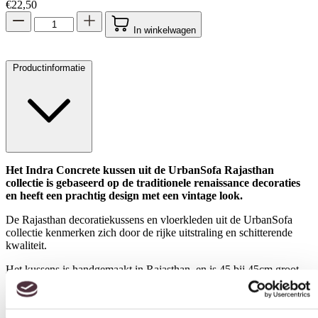
€
22,50
In winkelwagen
Productinformatie
Het Indra Concrete kussen uit de UrbanSofa Rajasthan
collectie is gebaseerd op de traditionele renaissance decoraties
en heeft een prachtig design met een vintage look.
De Rajasthan decoratiekussens en vloerkleden uit de UrbanSofa
collectie kenmerken zich door de rijke uitstraling en schitterende
kwaliteit.
Toestemming
Details
Over
Het kussens is handgemaakt in Rajasthan, en is 45 bij 45cm groot.
Het Pradesh Grey kussen is door slimme import nu leverbaar voor
Deze website maakt gebruik van cookies
de scherpste prijs van Nederland! Dit echte Rajasthan kussen is nu