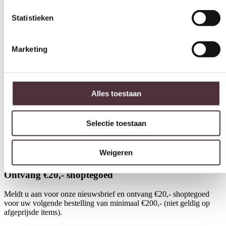
Alles toestaan
Selectie toestaan
Weigeren
Light & Living Vaas deco 41x37x23,5 cm LOMI
Lig
keramik amber-bruin+olijf groen
amb
€
199,90
€
16
Ontvang €20,- shoptegoed
Meldt u aan voor onze nieuwsbrief en ontvang €20,- shoptegoed
voor uw volgende bestelling van minimaal €200,- (niet geldig op
afgeprijsde items).