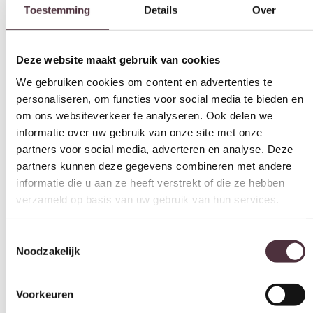
verkrijgbaar
van € 49,- voor slechts € 22,50!
We gebruiken cookies om content en advertenties te
personaliseren, om functies voor social media te bieden en
Alle kussens en vloerkleden uit de UrbanSofa collectie zijn
geproduceerd met aandacht voor mens en milieu. UrbanSofa is trots
om ons websiteverkeer te analyseren. Ook delen we
partner van stichting Care&Fair. Door de aanschaf van dit
informatie over uw gebruik van onze site met onze
vloerkleed draagt u bij aan het welzijn van kinderen in India.
partners voor social media, adverteren en analyse. Deze
In het Indra Concrete design is ook een schitterend vloerkleed te
partners kunnen deze gegevens combineren met andere
verkrijgen van 160x240cm.
informatie die u aan ze heeft verstrekt of die ze hebben
verzameld op basis van uw gebruik van hun services.
Gratis
thuis bezorgd boven de €100,-
2 jaar CBW
garantie
op meubelen
Ruim
2500m2 showroom
Toestemmingsselectie
Noodzakelijk
Interessant voor jou
Voorkeuren
Statistieken
Marketing