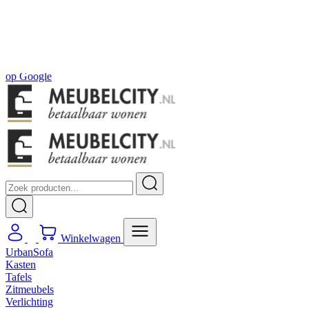
Gratis
thuis bezorgd boven de €100,-
2 jaar CBW
garantie
op meubelen
Ruim
2500m2 showroom
4.5
op
Google
Winkelwagen
UrbanSofa
Kasten
Tafels
Zitmeubels
Verlichting