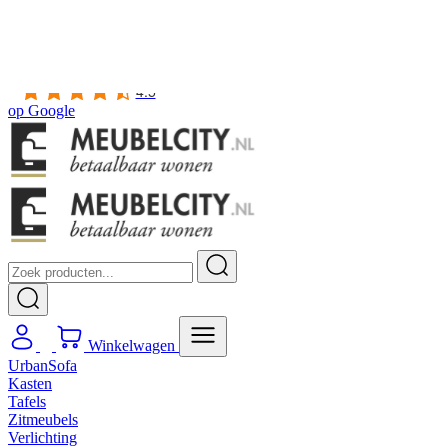
Gratis
thuis bezorgd boven de €100,-
2 jaar CBW
garantie
op meubelen
Ruim
2500m2 showroom
4.5
op
Google
Winkelwagen
UrbanSofa
Kasten
Tafels
Zitmeubels
Verlichting