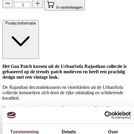
In winkelwagen
Productinformatie
Het Goa Patch kussen uit de UrbanSofa Rajasthan collectie is
gebaseerd op de trendy patch motieven en heeft een prachtig
design met een vintage look.
De Rajasthan decoratiekussens en vloerkleden uit de UrbanSofa
collectie kenmerken zich door de rijke uitstraling en schitterende
kwaliteit.
Toestemming
Details
Over
Het kussens is handgemaakt in Rajasthan, en is 45 bij 45cm groot.
Het Goa Patch kussen is door slimme import nu leverbaar voor de
scherpste prijs van Nederland! Dit echte Rajasthan kussen is nu
Deze website maakt gebruik van cookies
verkrijgbaar van € 49,- voor slechts € 22,50!