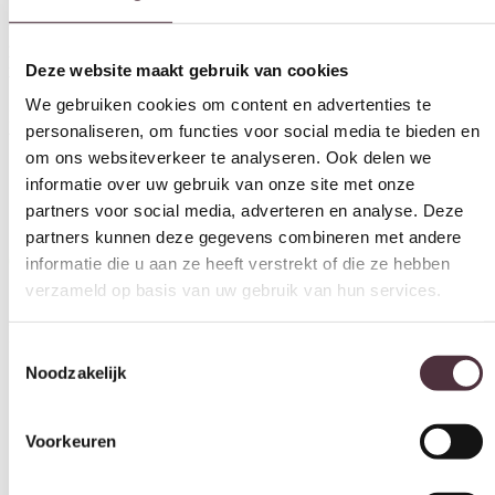
We gebruiken cookies om content en advertenties te
Alle kussens en vloerkleden uit de UrbanSofa collectie zijn
personaliseren, om functies voor social media te bieden en
geproduceerd met aandacht voor mens en milieu. UrbanSofa is trots
om ons websiteverkeer te analyseren. Ook delen we
partner van stichting Care&Fair. Door de aanschaf van dit
vloerkleed draagt u bij aan het welzijn van kinderen in India.
informatie over uw gebruik van onze site met onze
partners voor social media, adverteren en analyse. Deze
In het Goa Patch design is ook een schitterend vloerkleed te
partners kunnen deze gegevens combineren met andere
verkrijgen van 160x240cm.
informatie die u aan ze heeft verstrekt of die ze hebben
Gratis
thuis bezorgd boven de €100,-
verzameld op basis van uw gebruik van hun services.
2 jaar CBW
garantie
op meubelen
Ruim
2500m2 showroom
Toestemmingsselectie
Noodzakelijk
Interessant voor jou
Voorkeuren
Statistieken
Marketing