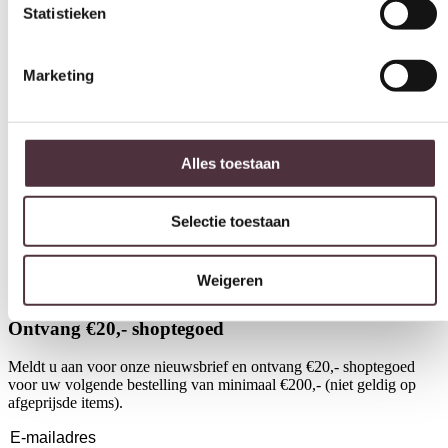
Alles toestaan
Selectie toestaan
Weigeren
Richmond Interiors Spiegel Dani brown
Lig
€
636,00
kera
€
15
Ontvang €20,- shoptegoed
Meldt u aan voor onze nieuwsbrief en ontvang €20,- shoptegoed
voor uw volgende bestelling van minimaal €200,- (niet geldig op
afgeprijsde items).