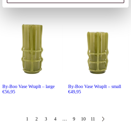
€
39,95
€
39,95
By-Boo Vase WrapIt – large
By-Boo Vase WrapIt – small
€
56,95
€
49,95
1
2
3
4
…
9
10
11