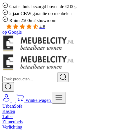
Gratis
thuis bezorgd boven de €100,-
2 jaar CBW
garantie
op meubelen
Ruim
2500m2 showroom
4.5
op
Google
Winkelwagen
UrbanSofa
Kasten
Tafels
Zitmeubels
Verlichting