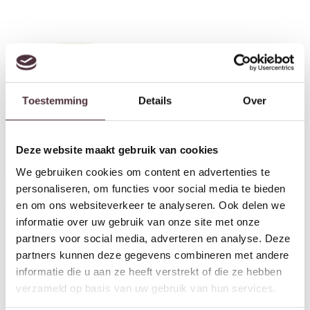
Toestemming
Details
Over
Deze website maakt gebruik van cookies
We gebruiken cookies om content en advertenties te
By-Boo Rias large – taupe
By-Boo Momo small – off white
personaliseren, om functies voor social media te bieden
€
49,95
€
69,95
en om ons websiteverkeer te analyseren. Ook delen we
informatie over uw gebruik van onze site met onze
partners voor social media, adverteren en analyse. Deze
partners kunnen deze gegevens combineren met andere
informatie die u aan ze heeft verstrekt of die ze hebben
verzameld op basis van uw gebruik van hun services.