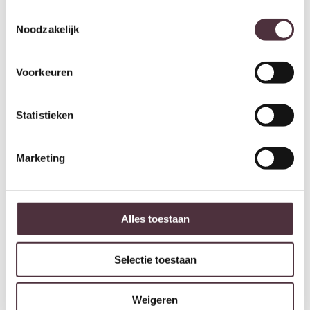
Toestemmingsselectie
Noodzakelijk
Voorkeuren
By-Boo Arc large – black
By-Boo Flori – plum
€
59,95
€
39,95
Statistieken
Marketing
Alles toestaan
Selectie toestaan
Weigeren
By-Boo Oorah large – light blue
By-Boo Oorah large – mint