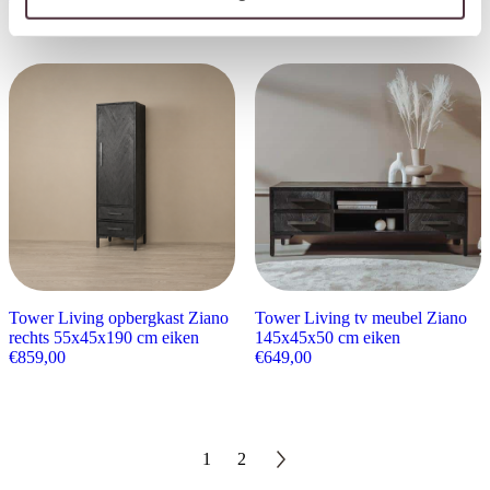
€
1.229,00
€
859,00
Tower Living opbergkast Ziano
Tower Living tv meubel Ziano
rechts 55x45x190 cm eiken
145x45x50 cm eiken
€
859,00
€
649,00
1
2