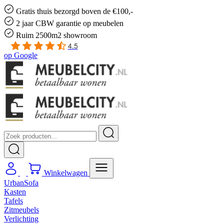
Gratis
thuis bezorgd boven de €100,-
2 jaar CBW
garantie
op meubelen
Ruim
2500m2 showroom
4.5
op
Google
Winkelwagen
UrbanSofa
Kasten
Tafels
Zitmeubels
Verlichting