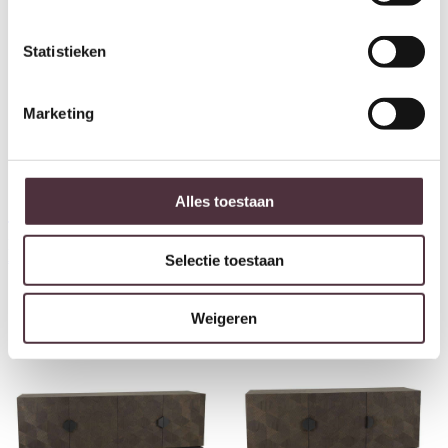
Statistieken
Marketing
Alles toestaan
Tower Living tv meubel San
Tower Living tv meubel San
Marino 200x40x50 cm eiken
Marino 160x40x50 cm eiken
Selectie toestaan
€
1.339,00
€
1.099,00
Weigeren