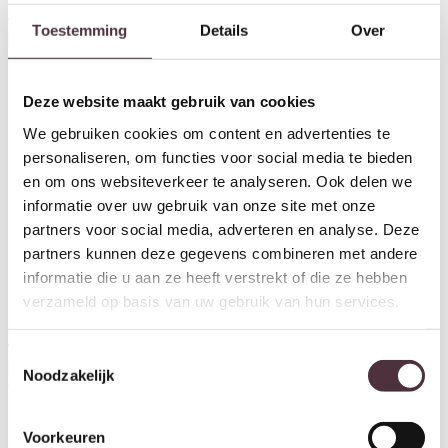
Tower Living eettafel San
Toestemming
Details
Over
Marino 200x110x77 cm eiken
€
999,00
Deze website maakt gebruik van cookies
We gebruiken cookies om content en advertenties te
personaliseren, om functies voor social media te bieden
en om ons websiteverkeer te analyseren. Ook delen we
informatie over uw gebruik van onze site met onze
partners voor social media, adverteren en analyse. Deze
partners kunnen deze gegevens combineren met andere
informatie die u aan ze heeft verstrekt of die ze hebben
verzameld op basis van uw gebruik van hun services.
Tower Living ladekast San
Tower Living opbergkast San
Toestemmingsselectie
Marino 85x45x110 cm eiken
Marino 110x45x160 cm eiken
Noodzakelijk
€
1.349,00
€
1.849,00
Voorkeuren