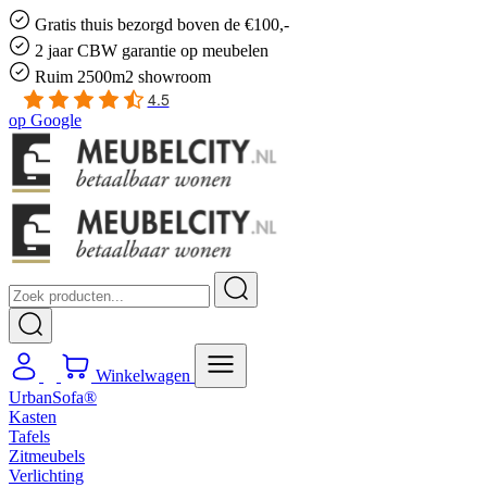
Gratis
thuis bezorgd boven de €100,-
2 jaar CBW
garantie
op meubelen
Ruim
2500m2 showroom
4.5
op
Google
Winkelwagen
UrbanSofa®
Kasten
Tafels
Zitmeubels
Verlichting