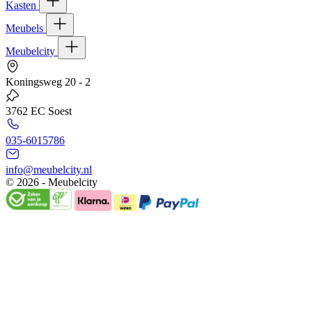
Kasten
Meubels
Meubelcity
Koningsweg 20 - 2
3762 EC Soest
035-6015786
info@meubelcity.nl
© 2026 - Meubelcity
Gratis shoptegoed ontvangen?
Schrijf u hier in voor onze nieuwsbrief en ontvang €20,- shoptegoed
op uw volgende bestelling vanaf €200,- (niet geldig op sale)
E-mailadres