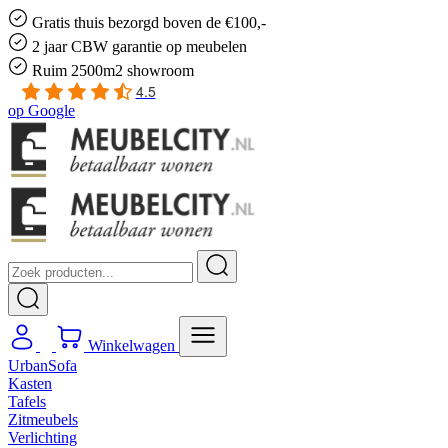
Gratis
thuis bezorgd boven de €100,-
2 jaar CBW
garantie
op meubelen
Ruim
2500m2 showroom
4.5
op
Google
Winkelwagen
UrbanSofa
Kasten
Tafels
Zitmeubels
Verlichting