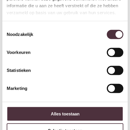
informatie die u aan ze heeft verstrekt of die ze hebben
verzameld op basis van uw gebruik van hun services.
Toestemmingsselectie
Noodzakelijk
Voorkeuren
Tower Living tv meubel Rivello
Tower Living dressoir Rivello
Statistieken
150x45x55 cm mangohout
210x45x85 cm mangohout
€
739,00
€
1.259,00
Marketing
Alles toestaan