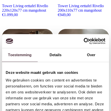
Tower Living eettafel Rivello
Tower Living eettafel Rivello
220x120x77 cm mangohout
200x110x77 cm mangohout
€
1.099,00
€
949,00
Toestemming
Details
Over
Deze website maakt gebruik van cookies
We gebruiken cookies om content en advertenties te
personaliseren, om functies voor social media te bieden
Tower Living wandkast Rivello
Tower Living tv meubel Rivello
145x45x180 cm mangohout
180x45x55 cm mangohout
en om ons websiteverkeer te analyseren. Ook delen we
€
1.399,00
€
839,00
informatie over uw gebruik van onze site met onze
partners voor social media, adverteren en analyse. Deze
partners kunnen deze gegevens combineren met andere