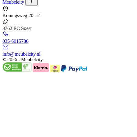
Meubelcity
Koningsweg 20 - 2
3762 EC Soest
035-6015786
info@meubelcity.nl
© 2026 - Meubelcity
Gratis shoptegoed ontvangen?
Schrijf u hier in voor onze nieuwsbrief en ontvang €20,- shoptegoed
op uw volgende bestelling vanaf €200,- (niet geldig op sale)
E-mailadres
Ik wil mij aanmelden