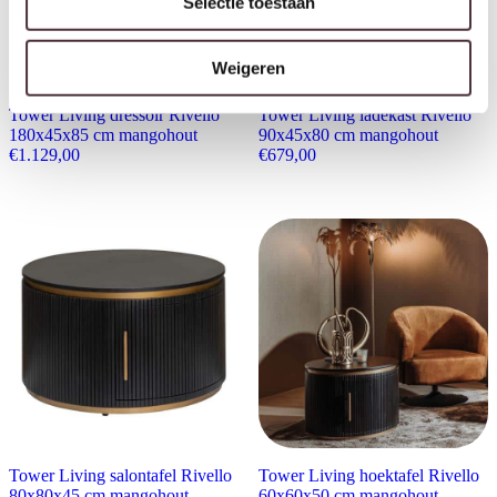
Selectie toestaan
Weigeren
Tower Living dressoir Rivello
Tower Living ladekast Rivello
180x45x85 cm mangohout
90x45x80 cm mangohout
€
1.129,00
€
679,00
Tower Living salontafel Rivello
Tower Living hoektafel Rivello
80x80x45 cm mangohout
60x60x50 cm mangohout