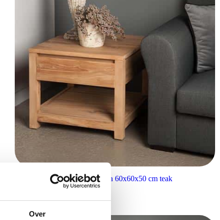
Tower Living hoektafel Corona 60x60x50 cm teak
€
229,00
Over