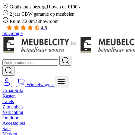
Gratis
thuis bezorgd boven de €100,-
2 jaar CBW
garantie
op meubelen
Ruim
2500m2 showroom
4.5
op
Google
Winkelwagen
UrbanSofa
Kasten
Tafels
Zitmeubels
Verlichting
Outdoor
Accessoires
Sale
Merken