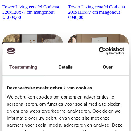
Tower Living eettafel Corbetta
Tower Living eettafel Corbetta
220x120x77 cm mangohout
200x110x77 cm mangohout
€
1.099,00
€
949,00
Toestemming
Details
Over
Tower Living tv meubel
Corbetta 200x45x45 cm
Deze website maakt gebruik van cookies
mangohout stone finish
We gebruiken cookies om content en advertenties te
€
869,00
Tower Living salontafel
personaliseren, om functies voor social media te bieden
Corbetta 120x70x40 cm
en om ons websiteverkeer te analyseren. Ook delen we
mangohout stone finish
€
379,00
informatie over uw gebruik van onze site met onze
partners voor social media, adverteren en analyse. Deze