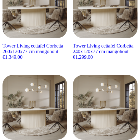
Tower Living eettafel Corbetta
Tower Living eettafel Corbetta
260x120x77 cm mangohout
240x120x77 cm mangohout
€
1.349,00
€
1.299,00