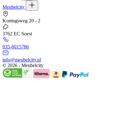
Meubelcity
Koningsweg 20 - 2
3762 EC Soest
035-6015786
info@meubelcity.nl
© 2026 - Meubelcity
Gratis shoptegoed ontvangen?
Schrijf u hier in voor onze nieuwsbrief en ontvang €20,- shoptegoed
op uw volgende bestelling vanaf €200,- (niet geldig op sale)
E-mailadres
Ik wil mij aanmelden