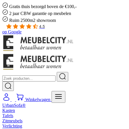
Gratis
thuis bezorgd boven de €100,-
2 jaar CBW
garantie
op meubelen
Ruim
2500m2 showroom
4.5
op
Google
Winkelwagen
UrbanSofa®
Kasten
Tafels
Zitmeubels
Verlichting