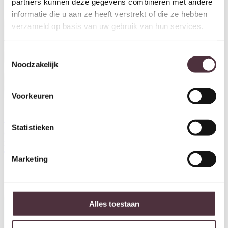
partners kunnen deze gegevens combineren met andere
informatie die u aan ze heeft verstrekt of die ze hebben
verzameld op basis van uw gebruik van hun services.
Toestemmingsselectie
Noodzakelijk
Voorkeuren
Tower Living opbergkast
Tower Living tv meubel
Statistieken
Corbetta 145x45x180 cm
Corbetta 185x45x45 cm
mangohout stone finish
mangohout stone finish
€
1.679,00
€
779,00
Marketing
Alles toestaan