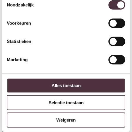
Noodzakelijk
Voorkeuren
Statistieken
Marketing
Tower Living Bijzettafel
Castello 49x39x44 cm keramiek
Tower Living salontafel Castello
Alles toestaan
€
359,00
100x100x25 cm keramiek
€
629,00
Selectie toestaan
Ontvang €20,- shoptegoed
Weigeren
Meldt u aan voor onze nieuwsbrief en ontvang €20,- shoptegoed