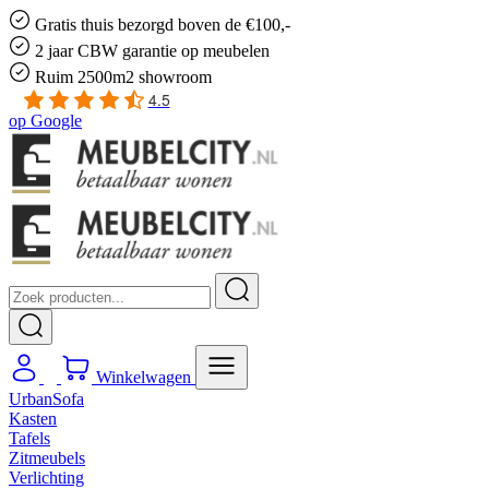
Gratis
thuis bezorgd boven de €100,-
2 jaar CBW
garantie
op meubelen
Ruim
2500m2 showroom
4.5
op
Google
Winkelwagen
UrbanSofa
Kasten
Tafels
Zitmeubels
Verlichting