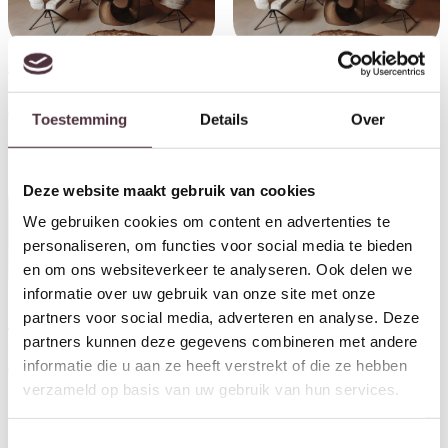
Tower Living eettafel Castello
Tower Living eettafel Castello
beige 220x120x75 cm keramiek
beige 240x120x75 cm keramiek
€
1.499,00
€
1.549,00
Toestemming
Details
Over
Deze website maakt gebruik van cookies
We gebruiken cookies om content en advertenties te
personaliseren, om functies voor social media te bieden
en om ons websiteverkeer te analyseren. Ook delen we
informatie over uw gebruik van onze site met onze
partners voor social media, adverteren en analyse. Deze
Tower Living eettafel Castello
partners kunnen deze gegevens combineren met andere
beige 200x120x75 cm keramiek
informatie die u aan ze heeft verstrekt of die ze hebben
€
1.449,00
verzameld op basis van uw gebruik van hun services.
Tower Living salontafel Castello
116x77x28 cm keramiek
€
629,00
Toestemmingsselectie