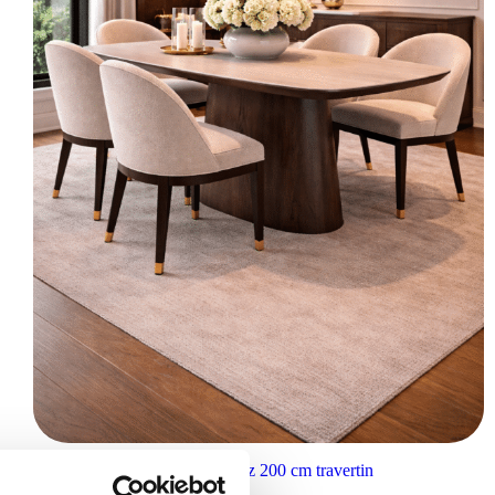
Richmond Interiors eettafel Ritz 200 cm travertin
€
1.613,00