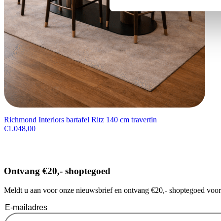
Richmond Interiors bartafel Ritz 140 cm travertin
€
1.048,00
Ontvang €20,- shoptegoed
Meldt u aan voor onze nieuwsbrief en ontvang €20,- shoptegoed voor u