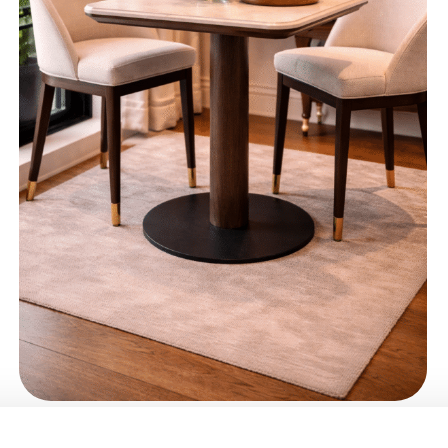
Richmond Interiors bistrotafel Ritz 75 cm vierkant travertin
€
565,00