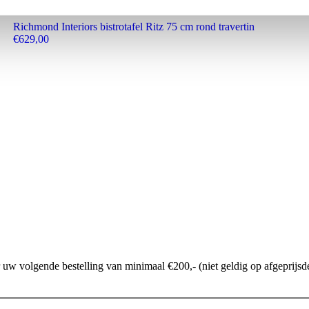
Richmond Interiors bistrotafel Ritz 75 cm rond travertin
€
629,00
w volgende bestelling van minimaal €200,- (niet geldig op afgeprijsde