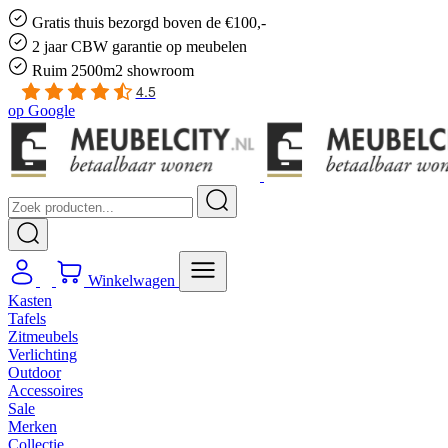
Gratis
thuis bezorgd boven de €100,-
2 jaar CBW
garantie
op meubelen
Ruim
2500m2 showroom
4.5
op
Google
Winkelwagen
Kasten
Tafels
Zitmeubels
Verlichting
Outdoor
Accessoires
Sale
Merken
Collectie