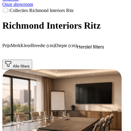
Onze showroom
Collecties
Richmond Interiors Ritz
Richmond Interiors Ritz
Prijs
Merk
Kleur
Breedte (cm)
Diepte (cm)
Herstel filters
Alle filters