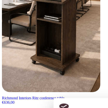
Richmond Interiors Ritz conference table
€
636,00