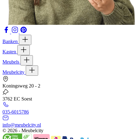
Banken
Kasten
Meubels
Meubelcity
Koningsweg 20 - 2
3762 EC Soest
035-6015786
info@meubelcity.nl
© 2026 - Meubelcity