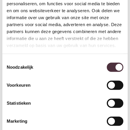
personaliseren, om functies voor social media te bieden
en om ons websiteverkeer te analyseren. Ook delen we
Richmond Interiors salontafel
Richmond Interiors bijzettafel
Ironville 140x80x40 cm marmer
Ironville 40x40x70,5 cm
informatie over uw gebruik van onze site met onze
€
1.572,00
marmer
partners voor social media, adverteren en analyse. Deze
€
461,00
partners kunnen deze gegevens combineren met andere
informatie die u aan ze heeft verstrekt of die ze hebben
verzameld op basis van uw gebruik van hun services.
Toestemmingsselectie
Noodzakelijk
Voorkeuren
Statistieken
Richmond Interiors wandtafel
Richmond Interiors eettafel
Ironville 100x40x76 cm marmer
Ironville 235 cm ovaal marmer
Marketing
€
924,00
€
3.528,00