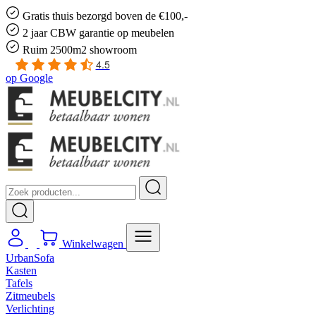
Gratis
thuis bezorgd boven de €100,-
2 jaar CBW
garantie
op meubelen
Ruim
2500m2 showroom
4.5
op
Google
Winkelwagen
UrbanSofa
Kasten
Tafels
Zitmeubels
Verlichting