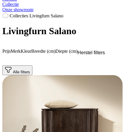
Collectie
Onze showroom
Collecties
Livingfurn Salano
Livingfurn Salano
Prijs
Merk
Kleur
Breedte (cm)
Diepte (cm)
Herstel filters
Alle filters