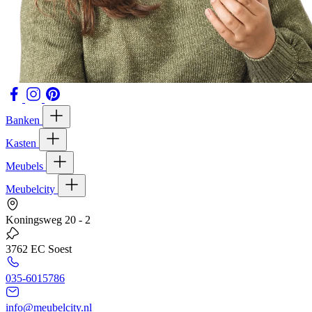
Banken
Kasten
Meubels
Meubelcity
Koningsweg 20 - 2
3762 EC Soest
035-6015786
info@meubelcity.nl