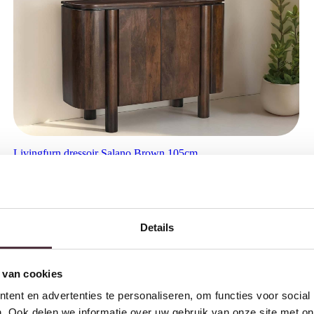
Livingfurn dressoir Salano Brown 105cm
€
699,00
Details
 van cookies
ent en advertenties te personaliseren, om functies voor social
. Ook delen we informatie over uw gebruik van onze site met on