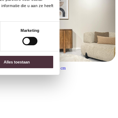
nformatie die u aan ze heeft
Marketing
Alles toestaan
Livingfurn dressoir Salano 170 cm
€
999,00