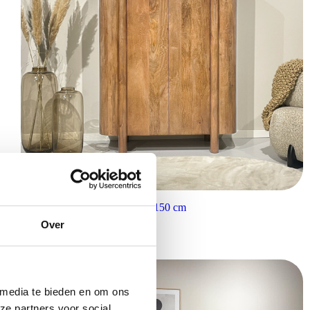
Livingfurn opbergkast Salano 150 cm
€
1.099,00
Over
 media te bieden en om ons
ze partners voor social