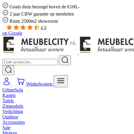
Gratis
thuis bezorgd boven de €100,-
2 jaar CBW
garantie
op meubelen
Ruim
2500m2 showroom
4.5
op
Google
Winkelwagen
UrbanSofa
Kasten
Tafels
Zitmeubels
Verlichting
Outdoor
Accessoires
Sale
Merken