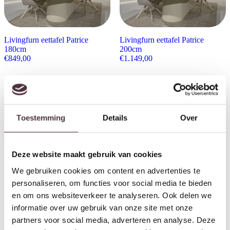
Livingfurn eettafel Patrice
Livingfurn eettafel Patrice
180cm
200cm
€
849,00
€
1.149,00
Toestemming
Details
Over
Deze website maakt gebruik van cookies
We gebruiken cookies om content en advertenties te
Livingfurn eettafel Patrice
300cm
personaliseren, om functies voor social media te bieden
€
1.549,00
en om ons websiteverkeer te analyseren. Ook delen we
Livingfurn wandtafel Patrice
informatie over uw gebruik van onze site met onze
140cm
partners voor social media, adverteren en analyse. Deze
€
499,00