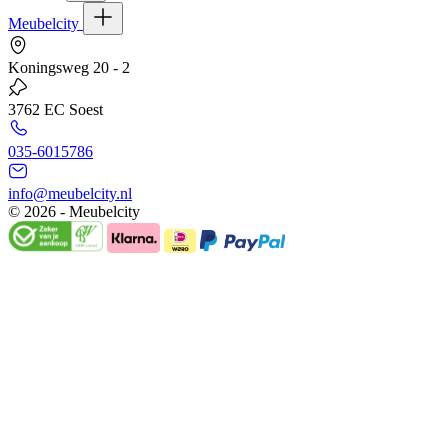
Meubelcity
Koningsweg 20 - 2
3762 EC Soest
035-6015786
info@meubelcity.nl
© 2026 - Meubelcity
Gratis shoptegoed ontvangen?
Schrijf u hier in voor onze nieuwsbrief en ontvang €20,- shoptegoed
op uw volgende bestelling vanaf €200,- (niet geldig op sale)
E-mailadres
Ik wil mij aanmelden