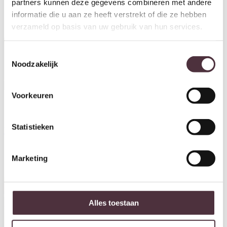
partners kunnen deze gegevens combineren met andere
informatie die u aan ze heeft verstrekt of die ze hebben
verzameld op basis van uw gebruik van hun services.
Toestemmingsselectie
Noodzakelijk
Voorkeuren
Livingfurn eettafel Patrice
Livingfurn salontafel Patrice
230cm
120cm
Statistieken
€
1.199,00
€
399,00
Marketing
Alles toestaan