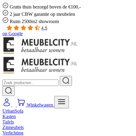
Gratis
thuis bezorgd boven de €100,-
2 jaar CBW
garantie
op meubelen
Ruim
2500m2 showroom
4.5
op
Google
Winkelwagen
UrbanSofa
Kasten
Tafels
Zitmeubels
Verlichting