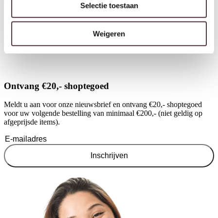
Selectie toestaan
Livingfurn salontafel Patrice
Livingfurn salontafel Patrice
50cm
Weigeren
80cm
€
179,00
€
289,00
Ontvang €20,- shoptegoed
Meldt u aan voor onze nieuwsbrief en ontvang €20,- shoptegoed
voor uw volgende bestelling van minimaal €200,- (niet geldig op
afgeprijsde items).
Inschrijven