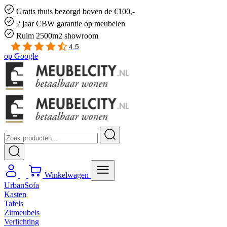
Gratis
thuis bezorgd boven de €100,-
2 jaar CBW
garantie
op meubelen
Ruim
2500m2 showroom
4.5
op
Google
Winkelwagen
UrbanSofa
Kasten
Tafels
Zitmeubels
Verlichting