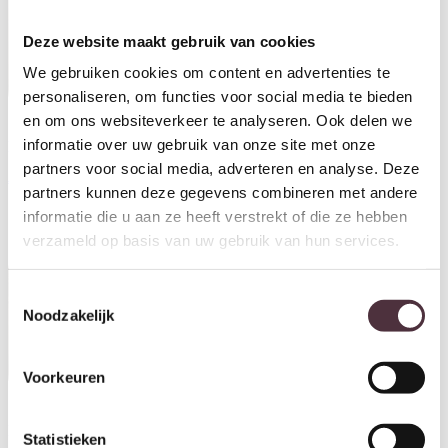
Deze website maakt gebruik van cookies
We gebruiken cookies om content en advertenties te
personaliseren, om functies voor social media te bieden
en om ons websiteverkeer te analyseren. Ook delen we
informatie over uw gebruik van onze site met onze
Livingfurn dressoir Patou
Livingfurn opbergkast Patou
170cm
150 cm
partners voor social media, adverteren en analyse. Deze
€
999,00
€
999,00
partners kunnen deze gegevens combineren met andere
informatie die u aan ze heeft verstrekt of die ze hebben
verzameld op basis van uw gebruik van hun services.
Toestemmingsselectie
Noodzakelijk
Voorkeuren
Livingfurn tv meubel Patou
Livingfurn tv meubel Patou 210
Statistieken