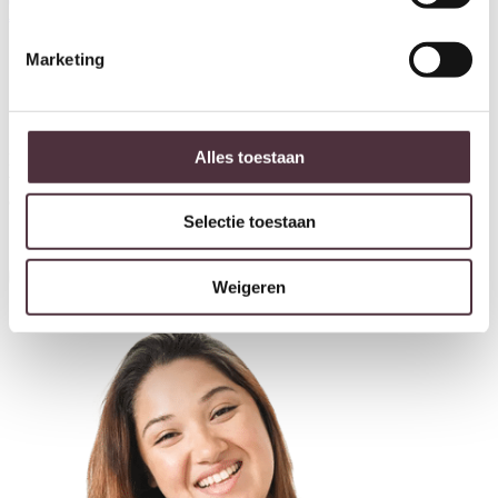
170cm
cm
€
699,00
€
849,00
Marketing
Ontvang €20,- shoptegoed
Alles toestaan
Meldt u aan voor onze nieuwsbrief en ontvang €20,- shoptegoed
voor uw volgende bestelling van minimaal €200,- (niet geldig op
afgeprijsde items).
Selectie toestaan
Inschrijven
Weigeren