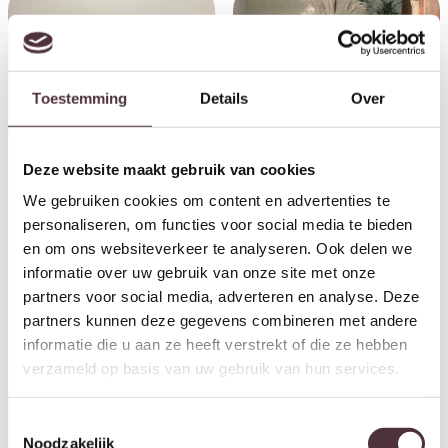
Toestemming
Details
Over
Deze website maakt gebruik van cookies
We gebruiken cookies om content en advertenties te
Livingfurn eettafel Cortez 270
Livingfurn eettafel Cortez 200
personaliseren, om functies voor social media te bieden
cm
cm
€
1.099,00
€
799,00
en om ons websiteverkeer te analyseren. Ook delen we
informatie over uw gebruik van onze site met onze
partners voor social media, adverteren en analyse. Deze
partners kunnen deze gegevens combineren met andere
informatie die u aan ze heeft verstrekt of die ze hebben
verzameld op basis van uw gebruik van hun services.
Toestemmingsselectie
Noodzakelijk