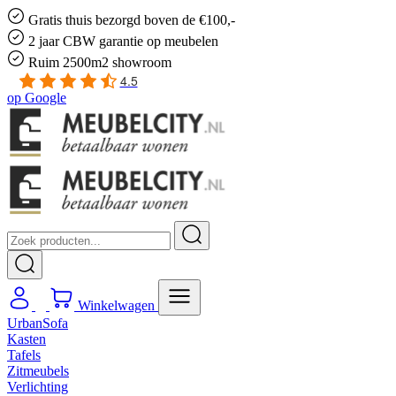
Gratis
thuis bezorgd boven de €100,-
2 jaar CBW
garantie
op meubelen
Ruim
2500m2 showroom
4.5
op
Google
Winkelwagen
UrbanSofa
Kasten
Tafels
Zitmeubels
Verlichting