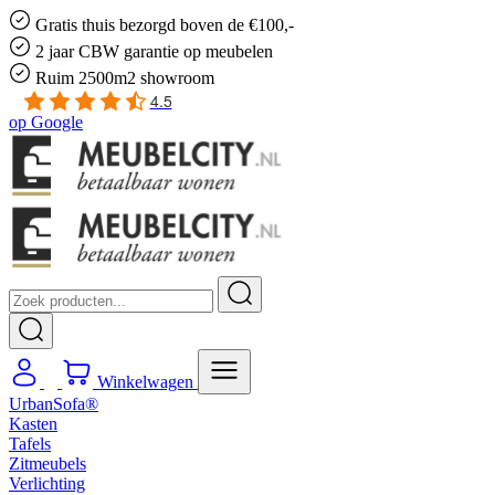
Gratis
thuis bezorgd boven de €100,-
2 jaar CBW
garantie
op meubelen
Ruim
2500m2 showroom
4.5
op
Google
Winkelwagen
UrbanSofa®
Kasten
Tafels
Zitmeubels
Verlichting