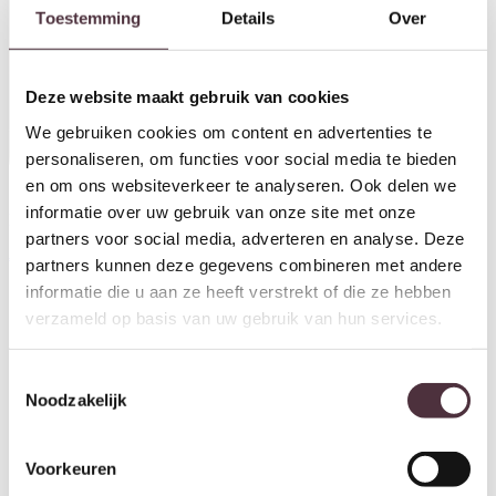
Toestemming
Details
Over
Deze website maakt gebruik van cookies
We gebruiken cookies om content en advertenties te
personaliseren, om functies voor social media te bieden
Eleonora salontafel Mari
83x72x34 cm travertin
en om ons websiteverkeer te analyseren. Ook delen we
€
499,00
informatie over uw gebruik van onze site met onze
Eleonora bureau Mari
partners voor social media, adverteren en analyse. Deze
129x60x77 cm travertin
€
899,00
partners kunnen deze gegevens combineren met andere
informatie die u aan ze heeft verstrekt of die ze hebben
verzameld op basis van uw gebruik van hun services.
Toestemmingsselectie
Noodzakelijk
Voorkeuren