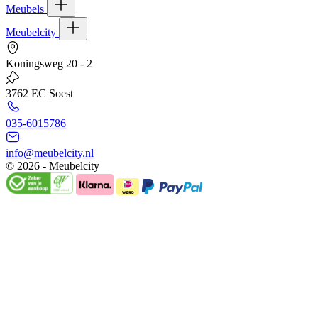
Meubels
Meubelcity
Koningsweg 20 - 2
3762 EC Soest
035-6015786
info@meubelcity.nl
© 2026 - Meubelcity
Gratis shoptegoed ontvangen?
Schrijf u hier in voor onze nieuwsbrief en ontvang €20,- shoptegoed
op uw volgende bestelling vanaf €200,- (niet geldig op sale)
E-mailadres