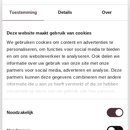
Toestemming
Details
Over
Deze website maakt gebruik van cookies
We gebruiken cookies om content en advertenties te
Eleonora salontafel King
Eleonora tv meubel King
130x60x31 cm mangohout
160x40x43 cm mangohout
personaliseren, om functies voor social media te bieden
€
649,00
€
999,00
en om ons websiteverkeer te analyseren. Ook delen we
informatie over uw gebruik van onze site met onze
partners voor social media, adverteren en analyse. Deze
partners kunnen deze gegevens combineren met andere
informatie die u aan ze heeft verstrekt of die ze hebben
verzameld op basis van uw gebruik van hun services.
Toestemmingsselectie
Noodzakelijk