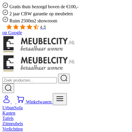
Gratis
thuis bezorgd boven de €100,-
2 jaar CBW
garantie
op meubelen
Ruim
2500m2 showroom
4.5
op
Google
Winkelwagen
UrbanSofa
Kasten
Tafels
Zitmeubels
Verlichting