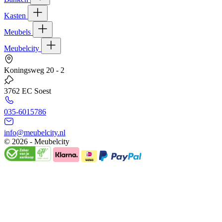
Kasten
Meubels
Meubelcity
Koningsweg 20 - 2
3762 EC Soest
035-6015786
info@meubelcity.nl
© 2026 - Meubelcity
Gratis shoptegoed ontvangen?
Schrijf u hier in voor onze nieuwsbrief en ontvang €20,- shoptegoed
op uw volgende bestelling vanaf €200,- (niet geldig op sale)