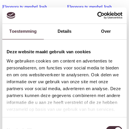
Eleonora tv meubel Josh
Eleonora tv meubel Josh
240x42x43 cm eiken naturel
240x42x43 cm eiken bruin
€
1.099,00
€
1.099,00
Toestemming
Details
Over
Deze website maakt gebruik van cookies
We gebruiken cookies om content en advertenties te
personaliseren, om functies voor social media te bieden
en om ons websiteverkeer te analyseren. Ook delen we
informatie over uw gebruik van onze site met onze
partners voor social media, adverteren en analyse. Deze
partners kunnen deze gegevens combineren met andere
informatie die u aan ze heeft verstrekt of die ze hebben
verzameld op basis van uw gebruik van hun services.
Eleonora dressoir Josh
Eleonora dressoir Josh
180x50x80 cm eiken naturel
180x50x80 cm eiken bruin
Toestemmingsselectie
€
1.299,00
€
1.299,00