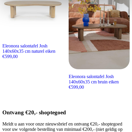
Eleonora salontafel Josh
140x60x35 cm naturel eiken
€
599,00
Eleonora salontafel Josh
140x60x35 cm bruin eiken
€
599,00
Ontvang €20,- shoptegoed
Meldt u aan voor onze nieuwsbrief en ontvang €20,- shoptegoed
voor uw volgende bestelling van minimaal €200,- (niet geldig op