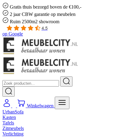
Gratis
thuis bezorgd boven de €100,-
2 jaar CBW
garantie
op meubelen
Ruim
2500m2 showroom
4.5
op
Google
Winkelwagen
UrbanSofa
Kasten
Tafels
Zitmeubels
Verlichting