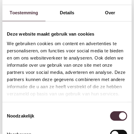
Toestemming
Details
Over
Deze website maakt gebruik van cookies
We gebruiken cookies om content en advertenties te
Eleonora salontafel Edward
Eleonora tv meubel Edward
130x60x31 cm mangohout
160x40x61 cm mangohout
personaliseren, om functies voor social media te bieden
€
399,00
€
899,00
en om ons websiteverkeer te analyseren. Ook delen we
informatie over uw gebruik van onze site met onze
partners voor social media, adverteren en analyse. Deze
partners kunnen deze gegevens combineren met andere
informatie die u aan ze heeft verstrekt of die ze hebben
verzameld op basis van uw gebruik van hun services.
Toestemmingsselectie
Noodzakelijk