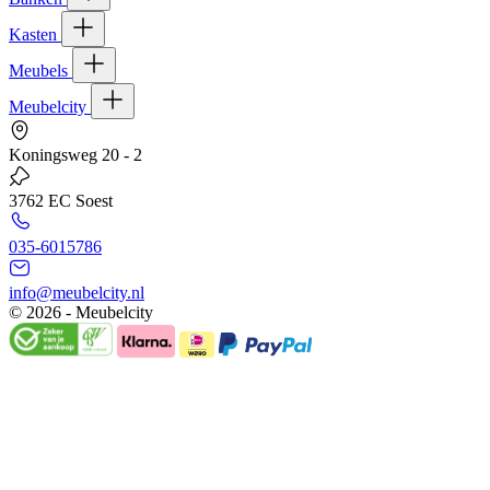
Kasten
Meubels
Meubelcity
Koningsweg 20 - 2
3762 EC Soest
035-6015786
info@meubelcity.nl
© 2026 - Meubelcity
Gratis shoptegoed ontvangen?
Schrijf u hier in voor onze nieuwsbrief en ontvang €20,- shoptegoed
op uw volgende bestelling vanaf €200,- (niet geldig op sale)