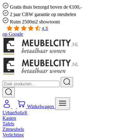
Gratis
thuis bezorgd boven de €100,-
2 jaar CBW
garantie
op meubelen
Ruim
2500m2 showroom
4.5
op
Google
Winkelwagen
UrbanSofa®
Kasten
Tafels
Zitmeubels
Verlichting