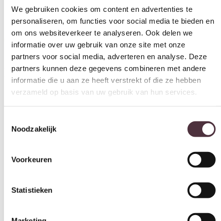
Gratis
thuis bezorgd boven de €100,-
partners voor social media, adverteren en analyse. Deze
2 jaar CBW
garantie
op meubelen
partners kunnen deze gegevens combineren met andere
Ruim
2500m2 showroom
informatie die u aan ze heeft verstrekt of die ze hebben
verzameld op basis van uw gebruik van hun services.
Interessant voor jou
Toestemmingsselectie
Noodzakelijk
Voorkeuren
Statistieken
Marketing
Alles toestaan