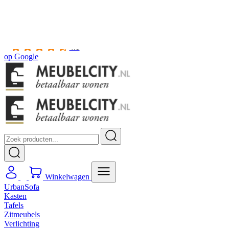
Gratis
thuis bezorgd boven de €100,-
2 jaar CBW
garantie
op meubelen
Ruim
2500m2 showroom
4.5
op
Google
Winkelwagen
UrbanSofa
Kasten
Tafels
Zitmeubels
Verlichting