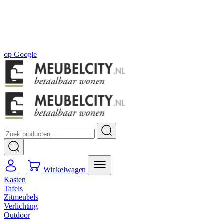
Gratis
thuis bezorgd boven de €100,-
2 jaar CBW
garantie
op meubelen
Ruim
2500m2 showroom
4.5
op
Google
Winkelwagen
Kasten
Tafels
Zitmeubels
Verlichting
Outdoor