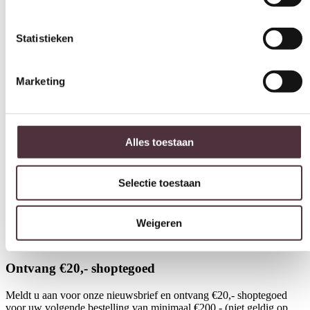
Marketing
Alles toestaan
Selectie toestaan
Weigeren
Light & Living Hanglamp Ø40×30 cm ZUBEDO olijf
Lig
groen
natu
€
109,80
€
95
Ontvang €20,- shoptegoed
Meldt u aan voor onze nieuwsbrief en ontvang €20,- shoptegoed
voor uw volgende bestelling van minimaal €200,- (niet geldig op