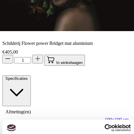
Schilderij Flower power Bridget mat aluminium
€
405,00
In winkelwagen
Specificaties
Afmeting(en)
Toestemming
Details
Over
100×100 cm
Materiaal