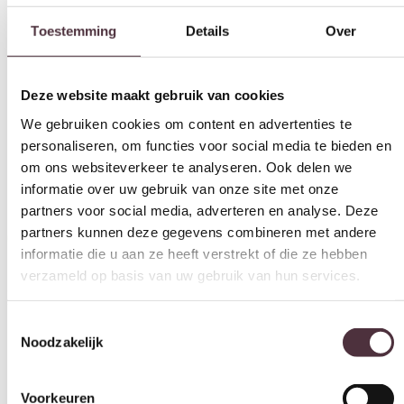
Deze website maakt gebruik van cookies
Aluminium plaat (Dibond)
We gebruiken cookies om content en advertenties te
Merk
personaliseren, om functies voor social media te bieden en
MONDIART
om ons websiteverkeer te analyseren. Ook delen we
informatie over uw gebruik van onze site met onze
Uitvoering
partners voor social media, adverteren en analyse. Deze
Mat
partners kunnen deze gegevens combineren met andere
informatie die u aan ze heeft verstrekt of die ze hebben
Gratis
thuis bezorgd boven de €100,-
verzameld op basis van uw gebruik van hun services.
2 jaar CBW
garantie
op meubelen
Ruim
2500m2 showroom
Toestemmingsselectie
Noodzakelijk
Interessant voor jou
Voorkeuren
Statistieken