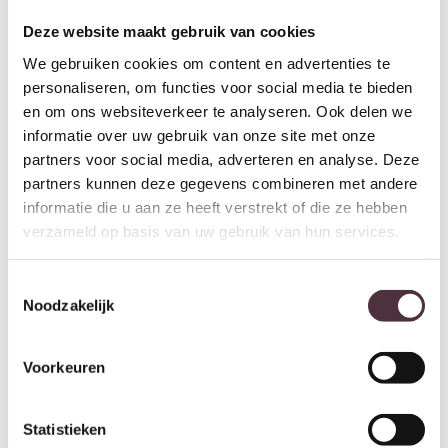
Deze website maakt gebruik van cookies
We gebruiken cookies om content en advertenties te
personaliseren, om functies voor social media te bieden
Eleonora Tv-meubel Ty – bruin
Eleonora Tv-meubel Ty –
en om ons websiteverkeer te analyseren. Ook delen we
€
719,00
naturel
informatie over uw gebruik van onze site met onze
€
719,00
partners voor social media, adverteren en analyse. Deze
partners kunnen deze gegevens combineren met andere
informatie die u aan ze heeft verstrekt of die ze hebben
verzameld op basis van uw gebruik van hun services.
Toestemmingsselectie
Noodzakelijk
Voorkeuren
Eleonora TV-meubel Selbu
Statistieken
€
829,00