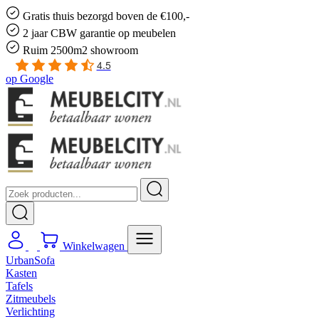
Gratis
thuis bezorgd boven de €100,-
2 jaar CBW
garantie
op meubelen
Ruim
2500m2 showroom
4.5
op
Google
Winkelwagen
UrbanSofa
Kasten
Tafels
Zitmeubels
Verlichting