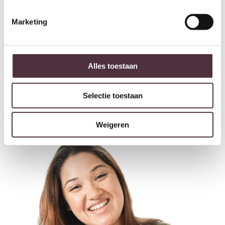
Marketing
Ontvang €20,- shoptegoed
Meldt u aan voor onze nieuwsbrief en ontvang €20,- shoptegoed
Alles toestaan
voor uw volgende bestelling van minimaal €200,- (niet geldig op
afgeprijsde items).
Selectie toestaan
Inschrijven
Weigeren