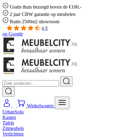
Gratis
thuis bezorgd boven de €100,-
2 jaar CBW
garantie
op meubelen
Ruim
2500m2 showroom
4.5
op
Google
Winkelwagen
UrbanSofa
Kasten
Tafels
Zitmeubels
Verlichting