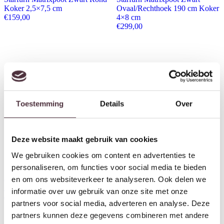
Koker 2,5×7,5 cm
Ovaal/Rechthoek 190 cm Koker
€
159,00
4×8 cm
€
299,00
Toestemming
Details
Over
Deze website maakt gebruik van cookies
We gebruiken cookies om content en advertenties te
personaliseren, om functies voor social media te bieden
Starfurn Matrixpoot Zand
Starfurn Matrixpoot Brons
en om ons websiteverkeer te analyseren. Ook delen we
Ovaal/Rechthoek 190 cm Koker
Ovaal/Rechthoek 140 cm Koker
4×8 cm
4×8 cm
informatie over uw gebruik van onze site met onze
€
399,00
€
379,00
partners voor social media, adverteren en analyse. Deze
partners kunnen deze gegevens combineren met andere