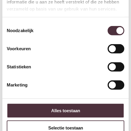
informatie die u aan ze heeft verstrekt of die ze hebben
verzameld op basis van uw gebruik van hun services.
Toestemmingsselectie
Noodzakelijk
Voorkeuren
Statistieken
Starfurn Matrixpoot Zwart
Starfurn Matrixpoot Zand
Ovaal/Rechthoek 140 cm Koker
Ovaal/Rechthoek 140 cm Koker
4×8 cm
4×8 cm
Marketing
€
279,00
€
379,00
Alles toestaan
Selectie toestaan