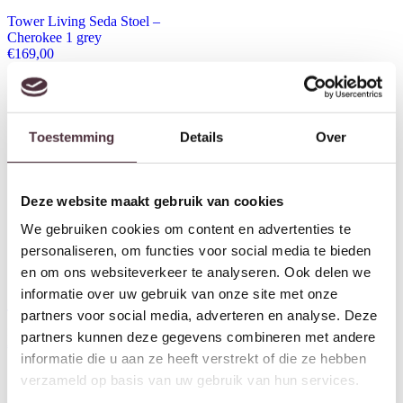
Tower Living Seda Stoel –
Cherokee 1 grey
€
169,00
Toestemming
Details
Over
Deze website maakt gebruik van cookies
We gebruiken cookies om content en advertenties te
personaliseren, om functies voor social media te bieden
en om ons websiteverkeer te analyseren. Ook delen we
informatie over uw gebruik van onze site met onze
Tower Living Perano Stoel –
Tower Living Perano Stoel –
partners voor social media, adverteren en analyse. Deze
fabric Adore 12 Sand
fabric Adore 29 Dark grey
partners kunnen deze gegevens combineren met andere
€
139,00
€
139,00
informatie die u aan ze heeft verstrekt of die ze hebben
verzameld op basis van uw gebruik van hun services.