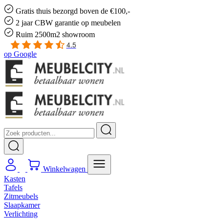
Gratis
thuis bezorgd boven de €100,-
2 jaar CBW
garantie
op meubelen
Ruim
2500m2 showroom
4.5
op
Google
Winkelwagen
Kasten
Tafels
Zitmeubels
Slaapkamer
Verlichting