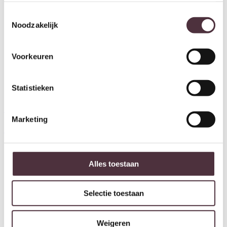
Toestemmingsselectie
Noodzakelijk
Voorkeuren
Statistieken
Tower Living Padola Stoel –
Tower Living Padola Stoel –
Marketing
fabric Alpine 11 Grey
fabric Alpine 1 Naturel
€
139,00
€
139,00
Alles toestaan
Selectie toestaan
Weigeren