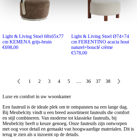
Light & Living Stoel 68x65x77
Light & Living Stoel Ø74×74
cm KEMENA grijs-bruin
cm FERENTINO acacia hout
€
698,00
naturel+bouclé crème
€
578,00
1
2
3
4
5
…
36
37
38
Luxe en comfort in uw woonkamer
Een fauteuil is de ideale plek om te ontspannen na een lange dag.
Bij Meubelcity vindt u een breed assortiment fauteuils die comfort
en stijl combineren. Van moderne tot klassieke fauteuils, bij
Meubelcity heeft u keuze genoeg. Onze fauteuils zijn ontworpen
met oog voor detail en gemaakt van hoogwaardige materialen. Dit is
terug te zien als u inzoemt op de details.