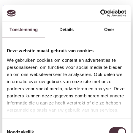
Light & Living Stoel 81x78x77
Light & Living Stoel 80x80x71
cm TURDA beige
cm ZENICA licht bruin
€
398,00
€
438,00
Toestemming
Details
Over
Deze website maakt gebruik van cookies
We gebruiken cookies om content en advertenties te
personaliseren, om functies voor social media te bieden
en om ons websiteverkeer te analyseren. Ook delen we
informatie over uw gebruik van onze site met onze
partners voor social media, adverteren en analyse. Deze
partners kunnen deze gegevens combineren met andere
informatie die u aan ze heeft verstrekt of die ze hebben
Light & Living Stoel 80x80x71
Light & Living Stoel
cm ZENICA crème
100x98x72 cm AMARA velvet
verzameld op basis van uw gebruik van hun services.
€
438,00
olijf groen
€
1.158,00
Toestemmingsselectie
Noodzakelijk