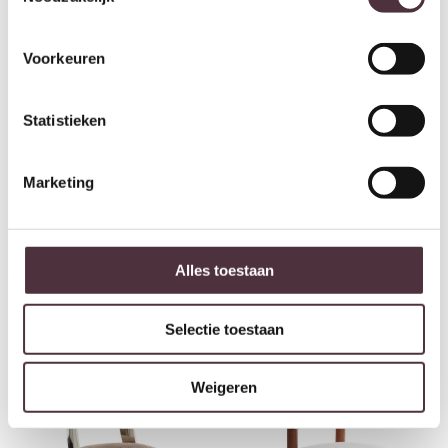
Voorkeuren
Statistieken
Marketing
Light & Living Stoel
Light & Living Stoel 68x65x77
100x98x72 cm AMARA crème
cm KEMENA zand+crème-terra
Alles toestaan
€
1.198,00
€
798,00
Selectie toestaan
Weigeren