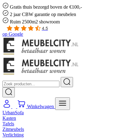
Gratis
thuis bezorgd boven de €100,-
2 jaar CBW
garantie
op meubelen
Ruim
2500m2 showroom
4.5
op
Google
Winkelwagen
UrbanSofa
Kasten
Tafels
Zitmeubels
Verlichting