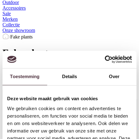
Outdoor
Accessoires
Sale
Merken
Collectie
Onze showroom
Fake plants
Fake plants
Prijs
Herstel filters
Toestemming
Details
Over
Alle filters
Deze website maakt gebruik van cookies
We gebruiken cookies om content en advertenties te
personaliseren, om functies voor social media te bieden
en om ons websiteverkeer te analyseren. Ook delen we
informatie over uw gebruik van onze site met onze
partners voor social media, adverteren en analyse. Deze