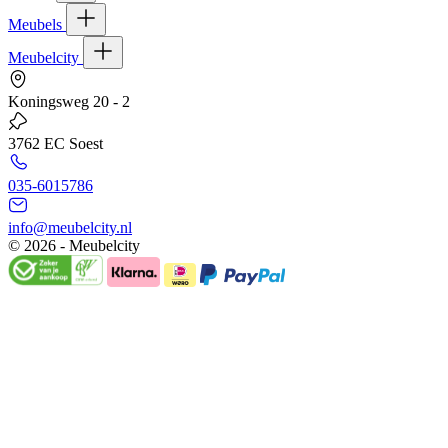
Meubels
Meubelcity
Koningsweg 20 - 2
3762 EC Soest
035-6015786
info@meubelcity.nl
© 2026 - Meubelcity
Gratis shoptegoed ontvangen?
Schrijf u hier in voor onze nieuwsbrief en ontvang €20,- shoptegoed
op uw volgende bestelling vanaf €200,- (niet geldig op sale)
E-mailadres