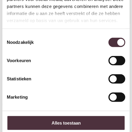
partners kunnen deze gegevens combineren met andere
informatie die u aan ze heeft verstrekt of die ze hebben
verzameld op basis van uw gebruik van hun services.
By-Boo Sansevieria – medium
By-Boo Succulent Echeveria 2
€
79,95
Toestemmingsselectie
€
15,50
Noodzakelijk
Voorkeuren
Ontvang €20,- shoptegoed
Meldt u aan voor onze nieuwsbrief en ontvang €20,- shoptegoed
voor uw volgende bestelling van minimaal €200,- (niet geldig op
Statistieken
afgeprijsde items).
Marketing
Inschrijven
Alles toestaan