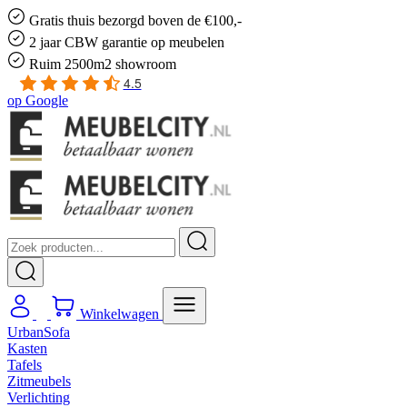
Gratis
thuis bezorgd boven de €100,-
2 jaar CBW
garantie
op meubelen
Ruim
2500m2 showroom
4.5
op
Google
Winkelwagen
UrbanSofa
Kasten
Tafels
Zitmeubels
Verlichting