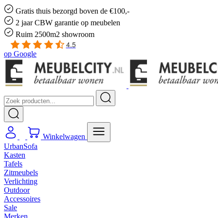
Gratis
thuis bezorgd boven de €100,-
2 jaar CBW
garantie
op meubelen
Ruim
2500m2 showroom
4.5
op
Google
Winkelwagen
UrbanSofa
Kasten
Tafels
Zitmeubels
Verlichting
Outdoor
Accessoires
Sale
Merken