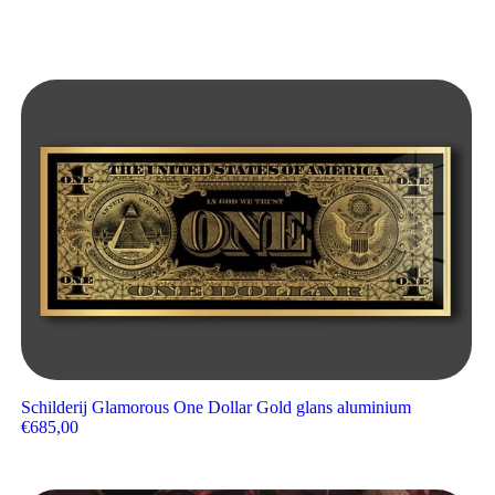
Schilderij Glamorous One Dollar Gold glans aluminium
€
685,00