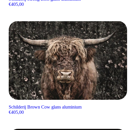
€
405,00
Schilderij Brown Cow glans aluminium
€
405,00