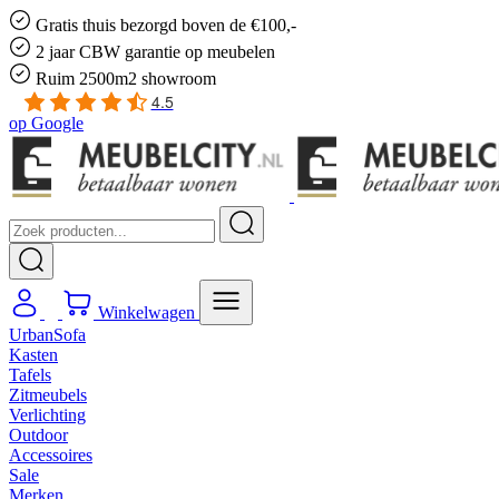
Gratis
thuis bezorgd boven de €100,-
2 jaar CBW
garantie
op meubelen
Ruim
2500m2 showroom
4.5
op
Google
Winkelwagen
UrbanSofa
Kasten
Tafels
Zitmeubels
Verlichting
Outdoor
Accessoires
Sale
Merken