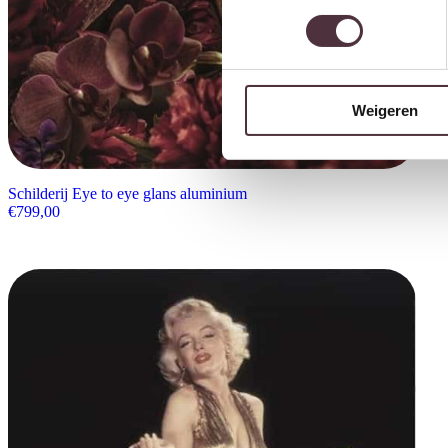
Weigeren
Schilderij Eye to eye glans aluminium
€
799,00