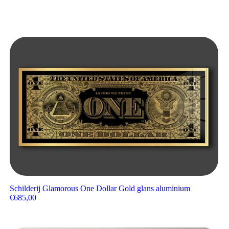
Schilderij Glamorous One Dollar Gold glans aluminium
€
685,00