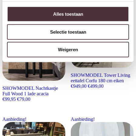
Alles toestaan
Aanbieding!
Aanbieding!
Selectie toestaan
Weigeren
SHOWMODEL Tower Living
eettafel Corfu 180 cm eiken
Oorspronkelijke prijs wa
Huidige prijs is:
€
949,00
€
499,00
SHOWMODEL Nachtkastje
Full Wood 1 lade acacia
Oorspronkelijke prijs was: €99,95.
Huidige prijs is: €79,00.
€
99,95
€
79,00
Aanbieding!
Aanbieding!