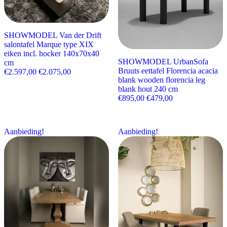
SHOWMODEL Van der Drift
salontafel Marque type XIX
eiken incl. hocker 140x70x40
SHOWMODEL UrbanSofa
cm
Bruuts eettafel Florencia acacia
Oorspronkelijke prijs was: €2.597,00.
Huidige prijs is: €2.075,00.
€
2.597,00
€
2.075,00
blank wooden florencia leg
blank hout 240 cm
Oorspronkelijke prijs wa
Huidige prijs is:
€
895,00
€
479,00
Aanbieding!
Aanbieding!