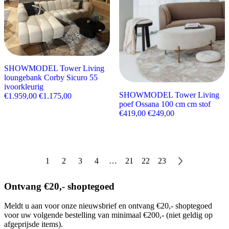
SHOWMODEL Tower Living
loungebank Corby Sicuro 55
ivoorkleurig
SHOWMODEL Tower Living
Oorspronkelijke prijs was: €1.959,00.
Huidige prijs is: €1.175,00.
€
1.959,00
€
1.175,00
poef Ossana 100 cm cm stof
Oorspronkelijke prijs wa
Huidige prijs is:
€
419,00
€
249,00
1
2
3
4
…
21
22
23
Ontvang €20,- shoptegoed
Meldt u aan voor onze nieuwsbrief en ontvang €20,- shoptegoed
voor uw volgende bestelling van minimaal €200,- (niet geldig op
afgeprijsde items).