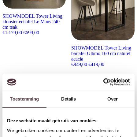
SHOWMODEL Tower Living
klooster eettafel Le Mans 240
cm teak
Oorspronkelijke prijs was: €1.179,00.
Huidige prijs is: €699,00.
€
1.179,00
€
699,00
SHOWMODEL Tower Living
bartafel Ultimo 160 cm naturel
acacia
Oorspronkelijke prijs wa
Huidige prijs is:
€
949,00
€
419,00
Aanbieding!
Aanbieding!
Toestemming
Details
Over
Deze website maakt gebruik van cookies
We gebruiken cookies om content en advertenties te