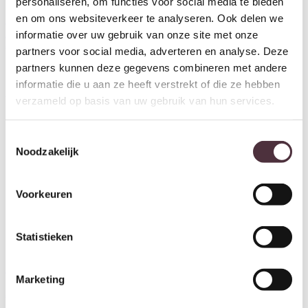
personaliseren, om functies voor social media te bieden
SHOWMODEL Tower Living
SHOWMODEL Tower Living
en om ons websiteverkeer te analyseren. Ook delen we
eettafel Xara 240 cm zwart
eettafel Sovana 240 cm naturel
informatie over uw gebruik van onze site met onze
acacia
acacia
Oorspronkelijke prijs wa
Huidige prijs is:
€
819,00
€
575,00
Oorspronkelijke prijs was: €949,00.
Huidige prijs is: €665,00.
€
949,00
€
665,00
partners voor social media, adverteren en analyse. Deze
partners kunnen deze gegevens combineren met andere
informatie die u aan ze heeft verstrekt of die ze hebben
Aanbieding!
Aanbieding!
verzameld op basis van uw gebruik van hun services.
Toestemmingsselectie
Noodzakelijk
Voorkeuren
Statistieken
SHOWMODEL Eleonora
SHOWMODEL Eleonora
dressoir Remi mangohout
wandkast Remi mangohout
Marketing
170x45x80 cm
200x37x200 cm
Oorspronkelijke prijs was: €899,00.
Huidige prijs is: €719,00.
Oorspronkelijke prijs w
Huidige prijs
€
899,00
€
719,00
€
1.799,00
€
1.439,00