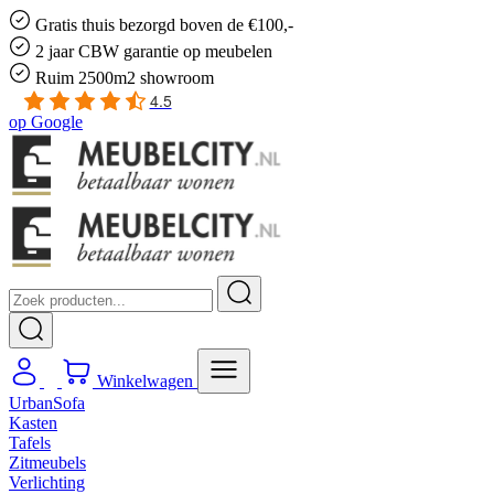
Gratis
thuis bezorgd boven de €100,-
2 jaar CBW
garantie
op meubelen
Ruim
2500m2 showroom
4.5
op
Google
Winkelwagen
UrbanSofa
Kasten
Tafels
Zitmeubels
Verlichting