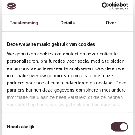
Outdoor
Accessoires
Sale
Merken
Toestemming
Details
Over
Collectie
Onze showroom
Collecties
Richmond Interiors Tivoli
Deze website maakt gebruik van cookies
Richmond Interiors Tivoli
We gebruiken cookies om content en advertenties te
personaliseren, om functies voor social media te bieden
Herstel filters
en om ons websiteverkeer te analyseren. Ook delen we
informatie over uw gebruik van onze site met onze
partners voor social media, adverteren en analyse. Deze
Alle filters
partners kunnen deze gegevens combineren met andere
Ontvang €20,- shoptegoed
informatie die u aan ze heeft verstrekt of die ze hebben
verzameld op basis van uw gebruik van hun services.
Meldt u aan voor onze nieuwsbrief en ontvang €20,- shoptegoed
voor uw volgende bestelling van minimaal €200,- (niet geldig op
afgeprijsde items).
Toestemmingsselectie
Noodzakelijk