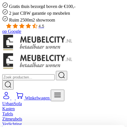
Gratis
thuis bezorgd boven de €100,-
2 jaar CBW
garantie
op meubelen
Ruim
2500m2 showroom
4.5
op
Google
Winkelwagen
UrbanSofa
Kasten
Tafels
Zitmeubels
Verlichting