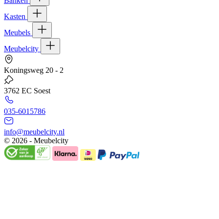
Banken
Kasten
Meubels
Meubelcity
Koningsweg 20 - 2
3762 EC Soest
035-6015786
info@meubelcity.nl
© 2026 - Meubelcity
Gratis shoptegoed ontvangen?
Schrijf u hier in voor onze nieuwsbrief en ontvang €20,- shoptegoed o