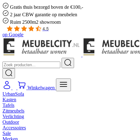
Gratis
thuis bezorgd boven de €100,-
2 jaar CBW
garantie
op meubelen
Ruim
2500m2 showroom
4.5
op
Google
Winkelwagen
UrbanSofa
Kasten
Tafels
Zitmeubels
Verlichting
Outdoor
Accessoires
Sale
Merken