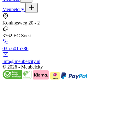
Meubelcity
Koningsweg 20 - 2
3762 EC Soest
035-6015786
info@meubelcity.nl
© 2026 - Meubelcity
Gratis shoptegoed ontvangen?
Schrijf u hier in voor onze nieuwsbrief en ontvang €20,- shoptegoed
op uw volgende bestelling vanaf €200,- (niet geldig op sale)
E-mailadres