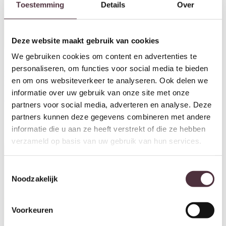
Toestemming
Details
Over
Deze website maakt gebruik van cookies
We gebruiken cookies om content en advertenties te
personaliseren, om functies voor social media te bieden
Nijwie MySons Bijzettafel 40,
Nijwie MySons Salontafel 60,
en om ons websiteverkeer te analyseren. Ook delen we
Mango Brown Walnut –
Mango Brown Walnut –
Stockholm Collection
Stockholm Collection
informatie over uw gebruik van onze site met onze
€
179,00
€
199,00
partners voor social media, adverteren en analyse. Deze
partners kunnen deze gegevens combineren met andere
informatie die u aan ze heeft verstrekt of die ze hebben
verzameld op basis van uw gebruik van hun services.
Toestemmingsselectie
Noodzakelijk
Voorkeuren