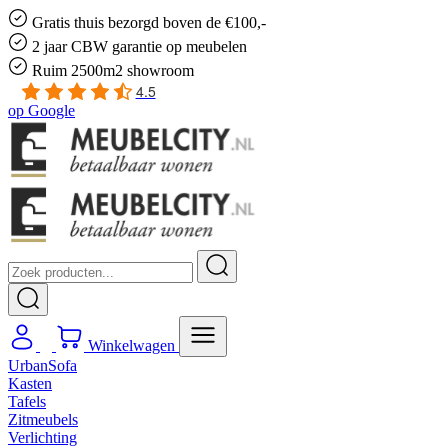
Gratis
thuis bezorgd boven de €100,-
2 jaar CBW
garantie
op meubelen
Ruim
2500m2 showroom
4.5
op
Google
Winkelwagen
UrbanSofa
Kasten
Tafels
Zitmeubels
Verlichting