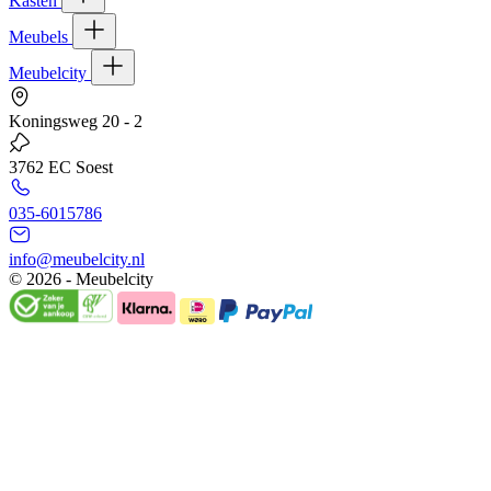
Kasten
Meubels
Meubelcity
Koningsweg 20 - 2
3762 EC Soest
035-6015786
info@meubelcity.nl
© 2026 - Meubelcity
Gratis shoptegoed ontvangen?
Schrijf u hier in voor onze nieuwsbrief en ontvang €20,- shoptegoed
op uw volgende bestelling vanaf €200,- (niet geldig op sale)
E-mailadres