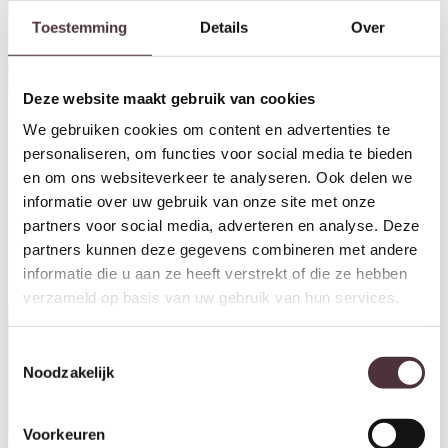
Toestemming
Details
Over
Deze website maakt gebruik van cookies
We gebruiken cookies om content en advertenties te
Nijwie MySons Kast 180 met 3
Nijwie MySons TV dressoir 190
personaliseren, om functies voor social media te bieden
deuren en 2 open vakken,
met 3 deuren, 1 lade en 1 open
en om ons websiteverkeer te analyseren. Ook delen we
Mango Brown Walnut –
vak, Mango Brown Walnut –
Kaapstad Collection
Kaapstad Collection
informatie over uw gebruik van onze site met onze
€
1.099,00
€
799,00
partners voor social media, adverteren en analyse. Deze
partners kunnen deze gegevens combineren met andere
informatie die u aan ze heeft verstrekt of die ze hebben
verzameld op basis van uw gebruik van hun services.
Toestemmingsselectie
Noodzakelijk
Voorkeuren