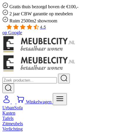
Gratis
thuis bezorgd boven de €100,-
2 jaar CBW
garantie
op meubelen
Ruim
2500m2 showroom
4.5
op
Google
Winkelwagen
UrbanSofa
Kasten
Tafels
Zitmeubels
Verlichting