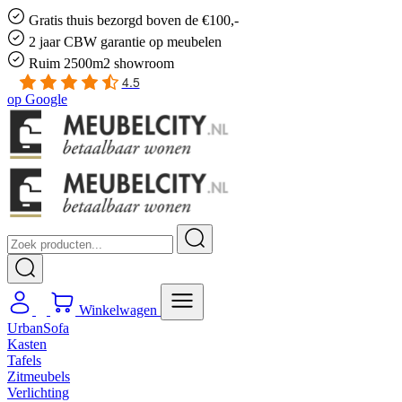
Gratis
thuis bezorgd boven de €100,-
2 jaar CBW
garantie
op meubelen
Ruim
2500m2 showroom
4.5
op
Google
Winkelwagen
UrbanSofa
Kasten
Tafels
Zitmeubels
Verlichting