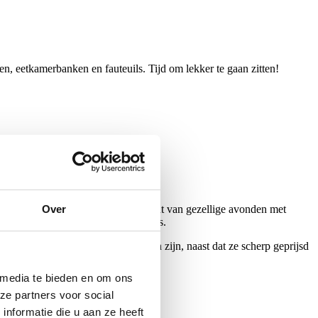
n, eetkamerbanken en fauteuils. Tijd om lekker te gaan zitten!
Over
f liggend is), maar ook het middelpunt van gezellige avonden met
n met stijl. The feels and the looks.
cherpe prijzen. Al onze zitmeubelen zijn, naast dat ze scherp geprijsd
 media te bieden en om ons
ze partners voor social
nformatie die u aan ze heeft