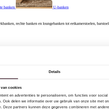
te banken
U-banken
kbanken, rechte banken en loungebanken tot eetkamerstoelen, barstoele
Details
 alleen de plek waar u ontspant na een lange dag (of dit nou zittend o
n
,
eetkamerstoelen
,
fauteuils
en andere zitmeubelen die comfort combinere
etkamerbank
of een hoge
barstoel
, bij Meubelcity bent u verzekerd van s
 van cookies
e moeiteloos kunt laten aansluiten bij uw bestaande interieur. Win – win!
ent en advertenties te personaliseren, om functies voor social
. Ook delen we informatie over uw gebruik van onze site met on
e. Deze partners kunnen deze gegevens combineren met andere i