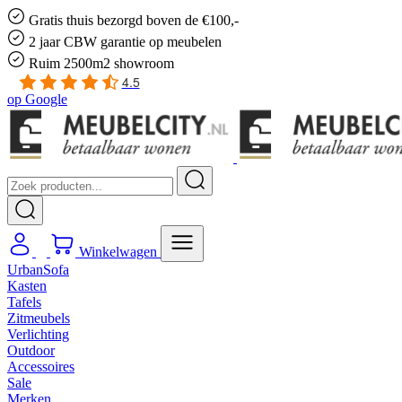
Gratis
thuis bezorgd boven de €100,-
2 jaar CBW
garantie
op meubelen
Ruim
2500m2 showroom
4.5
op
Google
Winkelwagen
UrbanSofa
Kasten
Tafels
Zitmeubels
Verlichting
Outdoor
Accessoires
Sale
Merken