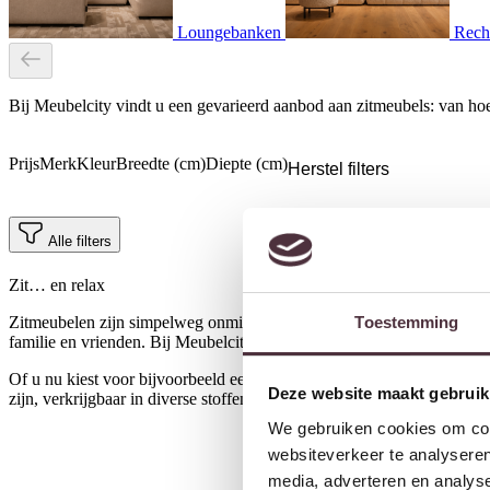
Loungebanken
Rech
Bij Meubelcity vindt u een gevarieerd aanbod aan zitmeubels: van hoe
Prijs
Merk
Kleur
Breedte (cm)
Diepte (cm)
Herstel filters
Alle filters
Zit… en relax
Toestemming
Zitmeubelen zijn simpelweg onmisbaar in uw interieur. Ze vormen niet
familie en vrienden. Bij Meubelcity vindt u een brede collectie
banke
Of u nu kiest voor bijvoorbeeld een royale
hoekbank
, een moderne
e
Deze website maakt gebruik
zijn, verkrijgbaar in diverse stoffen, kleuren en materialen, zodat u z
We gebruiken cookies om cont
websiteverkeer te analyseren
media, adverteren en analys