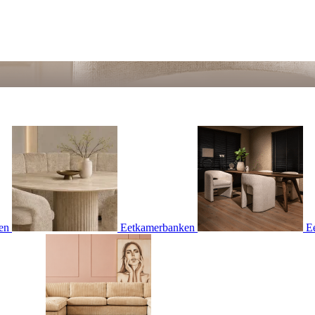
en
Eetkamerbanken
E