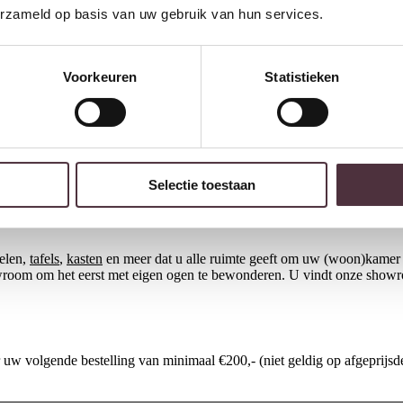
erzameld op basis van uw gebruik van hun services.
itten, met de juiste verhoudingen in zitdiepte en rugleuning. Daarnaast 
 de rest van uw interieur. Het materiaal speelt eveneens een rol. Stof ge
Voorkeuren
Statistieken
 sfeer van de woonkamer: strak en modern, landelijk en gezellig of klass
rbij nodig?
Kom gerust langs voor advies.
Selectie toestaan
belen,
tafels
,
kasten
en meer dat u alle ruimte geeft om uw (woon)kamer 
owroom om het eerst met eigen ogen te bewonderen. U vindt onze show
w volgende bestelling van minimaal €200,- (niet geldig op afgeprijsde