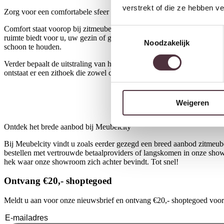
verstrekt of die ze hebben v
Zorg voor een comfortabele sfeer in uw woning
Comfort staat voorop bij zitmeubelen: een bank of stoel moet prettig z
Toestemmingsselectie
ruimte biedt voor u, uw gezin of gasten, maar ook in de kamer past met
Noodzakelijk
schoon te houden.
Verder bepaalt de uitstraling van het zitmeubel voor een groot deel de
ontstaat er een zithoek die zowel comfortabel als stijlvol is. Hulp daa
Weigeren
Ontdek het brede aanbod bij Meubelcity
Bij Meubelcity vindt u zoals eerder gezegd een breed aanbod zitmeu
bestellen met vertrouwde betaalproviders of langskomen in onze sh
hek waar onze showroom zich achter bevindt. Tot snel!
Ontvang €20,- shoptegoed
Meldt u aan voor onze nieuwsbrief en ontvang €20,- shoptegoed voor u