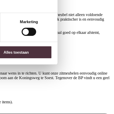
is de afmeting belangrijk, zodat het meubel niet alleen voldoende
eft warmte en sfeer, terwijl leer vaak praktischer is en eenvoudig
Marketing
iek en tijdloos. Wanneer u dit allemaal goed op elkaar afstemt,
Alles toestaan
naar wens in te richten. U kunt onze zitmeubelen eenvoudig online
room aan de Koningsweg te Soest. Tegenover de BP vindt u een geel
 items).