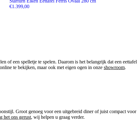
Starfurn Eiken Eettafel Ferris Ovaal 280 cm
€
1.399,00
 of een spelletje te spelen. Daarom is het belangrijk dat een eettafel
en online te bekijken, maar ook met eigen ogen in onze
showroom
.
oonstijl. Groot genoeg voor een uitgebreid diner of juist compact voor
g het ons gerust
, wij helpen u graag verder.