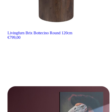
Livingfurn Brix Bottecino Round 120cm
€
799,00