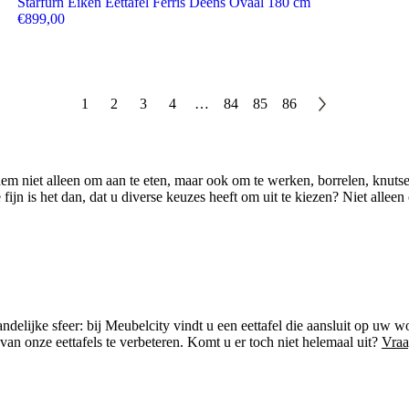
Starfurn Eiken Eettafel Ferris Deens Ovaal 180 cm
€
899,00
1
2
3
4
…
84
85
86
 niet alleen om aan te eten, maar ook om te werken, borrelen, knutselen
e fijn is het dan, dat u diverse keuzes heeft om uit te kiezen? Niet alle
ndelijke sfeer: bij Meubelcity vindt u een eettafel die aansluit op uw w
van onze eettafels te verbeteren. Komt u er toch niet helemaal uit?
Vraa