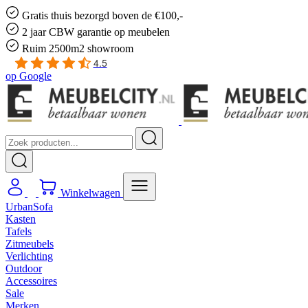
Gratis
thuis bezorgd boven de €100,-
2 jaar CBW
garantie
op meubelen
Ruim
2500m2 showroom
4.5
op
Google
Winkelwagen
UrbanSofa
Kasten
Tafels
Zitmeubels
Verlichting
Outdoor
Accessoires
Sale
Merken