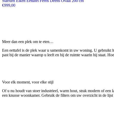
Starfurn Eiken Eettafel Ferris Deens Ovaal 200 cm
€
999,00
Meer dan een plek om te eten…
Een eettafel is de plek waar u samenkomt in uw woning. U gebruikt hem
past bij de manier waarop u leeft en bij de ruimte waarin hij staat. Ho
Voor elk moment, voor elke stijl
Of u nu houdt van stoer industrieel, warm hout, strak modern of een la
een knusse woonkamer. Gebruik de filters om uw overzicht in de lijst 