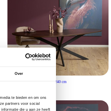
Over
Starfurn Eiken Eettafel Cloud 240 cm
€
1.099,00
 media te bieden en om ons
ze partners voor social
nformatie die u aan ze heeft